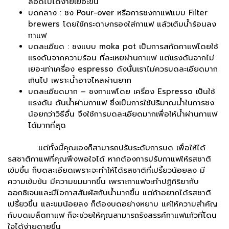
ลอดไปได้ง่ายเยอะขึ้น
บดกลาง : ชง Pour-over หรือการชงกาแฟแบบ Filter
brewers โดยใช้กระดาษกรองใส่กาแฟ แล้วเติมน้ำร้อนลง
กาแฟ
บดละเอียด : ชงแบบ moka pot เป็นการสกัดกาแฟโดยใช้
เเรงดันจากความร้อน ที่ละเหยผ่านกาแฟ แต่เเรงดันจากไม่
เยอะเท่าเครื่อง espresso ดังนั้นเราไม่ควรบดละเอียดมาก
เกินไป เพราะน้ำอาจไหลผ่านยาก
บดละเอียดมาก – ชงกาแฟโดย เครื่อง Espresso เป็นใช้
แรงดัน ดันน้ำผ่านกาแฟ ซึ่งเป็นการใช้ปริมาณน้ำในการชง
น้อยกว่าวิธีอื่น จึงใช้การบดละเอียดมากเพื่อให้น้ำผ่านกาแฟ
ได้มากที่สุด
แต่ทั้งนี้คุณเองก็สามารถปรับระดับการบด เพื่อให้ได้
รสชาติกาแฟที่คุณพึงพอใจได้ หากต้องการปรับกาแฟให้รสชาติ
เข้มขึ้น ก็บดละเอียดเพราะจะทำให้ได้รสชาติที่เปรี้ยวน้อยลง มี
ความเข้มข้น มีความขมมากขึ้น เพราะกาแฟจะทำปฏิกิริยากับ
ออกซิเจนและมีโอกาสสัมผัสกับน้ำมากขึ้น แต่ถ้าอยากได้รสชาติ
เปรี้ยวขึ้น และขมน้อยลง ก็ต้องบดอย่างหยาบ แค่ให้ความสำคัญ
กับบดเมล็ดกาแฟ ก็จะช่วยให้คุณสามารถรังสรรค์กาแฟแก้วที่โดน
ใจได้ง่ายดายขึ้น