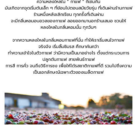
ความหลงใหลใน “ กาแฟ “ ก็เช่นกัน
มันเกิดจากจุดเริ่มต้นเล็ก ๆ ที่ย้อนไปตอนสมัยวัยรุ่น ที่เดินผ่านร้านกาแฟ
ร้านหนึ่งหลังเลิกเรียน ทุกครั้งที่เดินผ่าน
จะมีกลิ่นหอมอบอวลของกาแฟ ลอยออกมานอกร้านเสมอ ชวนให้
หลงใหลในกลิ่นหอมนั้น ทุกวันๆ
จากความหลงใหลในกลิ่มหอมกาแฟที่นั่น ทำให้เราเริ่มสนใจกาแฟ
จริงจัง เริ่มลิ้มชิมรส ศึกษาค้นคว้า
ทำความเข้าใจในตัวกาแฟ ว่ามีความเป็นมาอย่างไร ตั้งแต่กระบวนการ
ปลูกต้นกาแฟ สายพันธ์กาแฟ
การสี การคั่ว จนถึงวิธีการชง เพื่อให้ได้รสชาติกาแฟที่ดี รวมไปถึงความ
เป็นเอกลักษณ์เฉพาะตัวของเมล็ดกาแฟ