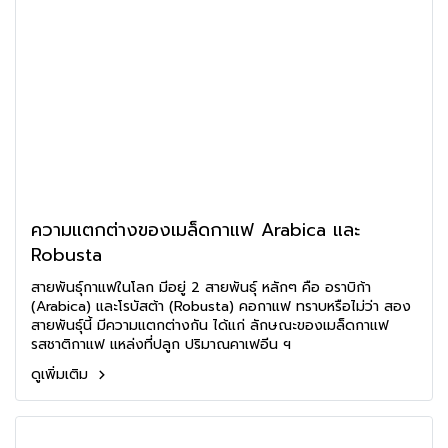
ความแตกต่างของเมล็ดกาแฟ Arabica และ
Robusta
สายพันธ์ุกาแฟในโลก มีอยู่ 2 สายพันธ์ุ หลักๆ คือ อราบิก้า
(Arabica) และโรบัสต้า (Robusta) คอกาแฟ ทราบหรือไม่ว่า สอง
สายพันธ์ุนี้ มีความแตกต่างกัน ได้แก่ ลักษณะของเมล็ดกาแฟ
รสชาติกาแฟ แหล่งที่ปลูก ปริมาณคาเฟอีน ฯ
ดูเพิ่มเติม