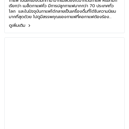
กาแฟ เป็นเครื่องดื่มที่ทำมาจากเมล็ดซึ่งได้จากต้นกาแฟ หรือที่มัก
เรียกว่า เมล็ดกาแฟคั่ว มีการปลูกกาแฟมากกว่า 70 ประเทศทั่ว
โลก และในปัจจุบันกาแฟได้กลายเป็นเครื่องดื่มที่ได้รับความนิยม
มากที่สุดด้วย ไปดูมีสรรพคุณของกาแฟที่คอกาแฟต้องร้อง
ว๊าววววววว....กันเลย
ดูเพิ่มเติม