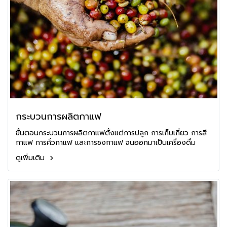
กระบวนการผลิตกาแฟ
ขั้นตอนกระบวนการผลิตกาแฟตั้งแต่การปลูก การเก็บเกี่ยว การสี
กาแฟ การคั่วกาแฟ และการชงกาแฟ จนออกมาเป็นเครื่องดื่ม
ดูเพิ่มเติม