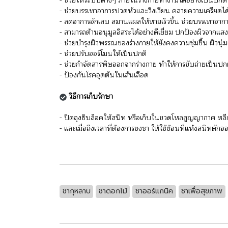
- ช่วยให้ระบบต่างๆ ภายในร่างกายทำงานได้อย่างเป็นปกติ
- ช่วยบรรเทาอาการปวดหัวและวิงเวียน คลายความเครียดได้
- ลดอาการอักเสบ สมานแผลให้หายเร็วขึ้น ช่วยบรรเทาอาก
- สามารถต้านอนุมูลอิสระได้อย่างดีเยี่ยม ปกป้องผิวจากแ
- ช่วยบำรุงผิวพรรณของร่างกายให้ยังคงความชุ่มชื้น ผิวนุ่ม
- ช่วยปรับฮอร์โมนให้เป็นปกติ
- ช่วยกำจัดสารพิษออกจากร่างกาย ทำให้การขับถ่ายเป็นปก
- ป้องกันโรคอุดตันในเส้นเลือด
วิธีการเก็บรักษา
- ปิดถุงซิบล็อคให้สนิท หรือเก็บในขวดโหลสูญญากาศ หลี
- และเมื่อถึงเวลาที่ต้องการชงชา ให้ใช้ช้อนที่แห้งสนิทต
ชากุหลาบ
ชาดอกไม้
ชาออร์แกนิค
ชาเพื่อสุขภาพ