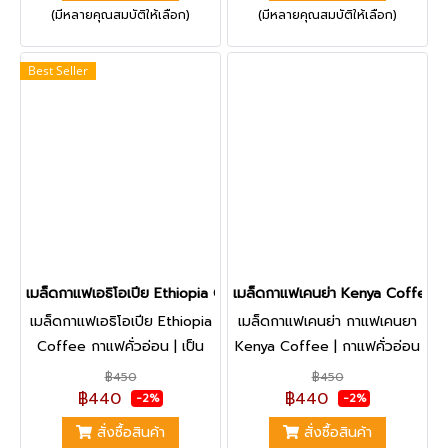
(มีหลายคุณสมบัติให้เลือก)
(มีหลายคุณสมบัติให้เลือก)
ได้รสชาติที่หอม หวาน นุ่มสมูท
หอม หนักแน่น นุ่ม ซับซ้อน |
นวล
สามารถชงได้ทั้งกาแฟเย็น
Best Seller
กาแฟนม กาแฟดำ
เมล็ดกาแฟเอธิโอเปีย Ethiopia Coffee - 200 g.
เมล็ดกาแฟเคนย่า Kenya Coffee -
เมล็ดกาแฟเอธิโอเปีย Ethiopia
เมล็ดกาแฟเคนย่า กาแฟเคนยา
Coffee กาแฟคั่วอ่อน | เป็น
Kenya Coffee | กาแฟคั่วอ่อน
กาแฟ Arabic สายพันธุ์
| กาแฟ Arabica สายพันธุ์
฿450
฿450
Heirloom เป็นสายพันธุ์ท้องถิ่น
SL28/SL34 จากแหล่งพื้นที่
฿440
฿440
-2%
-2%
จากมรกดตกทอดเฉพาะ ทำให้ได้
ปลูกสูงกว่า 1,700m กาแฟที่ให้
สั่งซื้อสินค้า
สั่งซื้อสินค้า
ความหอมดอกไม้ และแฝงรสผล
ความหอมของกลิ่นดอกไม้ และ