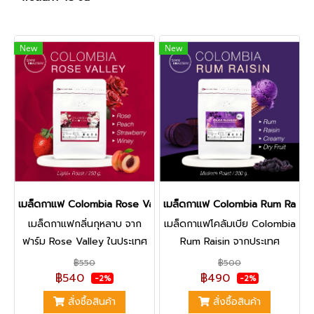
New
New
เมล็ดกาแฟ Colombia Rose Valley - 200 g.
เมล็ดกาแฟ Colombia Rum Raisin 
เมล็ดกาแฟกลิ่นกุหลาบ จาก
เมล็ดกาแฟโคลัมเบีย Colombia
ฟาร์ม Rose Valley ในประเทศ
Rum Raisin จากประเทศ
โคลัมเบีย สายพันธุ์ Caturra
โคลัมเบีย สายพันธุ์ Caturra,
฿550
฿500
ผ่านกระบวนการหมักด้วย
Bourbon ที่ผ่านกระบวนการ
฿540
฿490
-2%
-2%
เอนไซม์ Anaerobic Enzyme
หมักแบบ Rum Barrel +
สั่งซื้อสินค้า
สั่งซื้อสินค้า
นำมาคั่วอ่อน Light Roast ทำให้
Washed Process และเป็นคั่ว