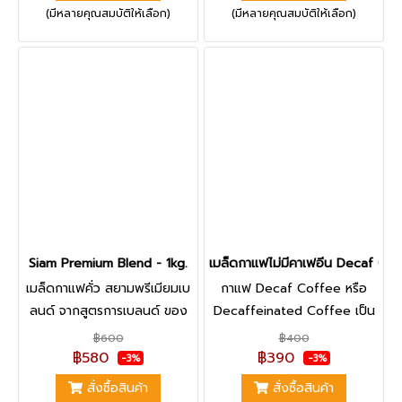
(มีหลายคุณสมบัติให้เลือก)
(มีหลายคุณสมบัติให้เลือก)
สามารถชงได้ทุกเมนู ร้อน เย็น
Seller สำหรับคอกาแฟที่ทาน
ปั่น เหมาะอย่างยิ่งสำหรับร้าน
กาแฟประจำ
กาแฟ
Siam Premium Blend - 1kg.
เมล็ดกาแฟไม่มีคาเฟอีน Decaf Cof
เมล็ดกาแฟคั่ว สยามพรีเมียมเบ
กาแฟ Decaf Coffee หรือ
ลนด์ จากสูตรการเบลนด์ ของ
Decaffeinated Coffee เป็น
เมล็ดกาแฟอราบิก้า และเมล็ด
กาแฟที่สกัดคาเฟอีนออกเกือบ
฿600
฿400
กาแฟโรบัสต้า จาก 2 แหล่ง
99% เป็นกาแฟไร้คาเฟอีน หรือ
฿580
฿390
-3%
-3%
ผ่านการคั่วระดับเข้ม ทำให้ได้
กาแฟไม่มีคาเฟอีน โดยวิธีการ
สั่งซื้อสินค้า
สั่งซื้อสินค้า
รสชาติที่หอม เข้ม หนักแน่น |
สกัดคาเฟอีนเป็นแบบ Swiss