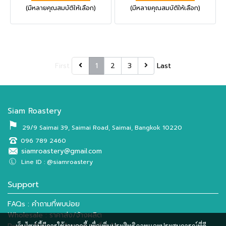
(มีหลายคุณสมบัติให้เลือก)
(มีหลายคุณสมบัติให้เลือก)
Seller สำหรับคอกาแฟที่ทาน
หวานน้ำผึ้ง ซึ่งเป็นเอกลักษณ์
กาแฟประจำ
เฉพาะตัวของกาแฟยูนนาน |
สินค้ามีจำนวนจำกัด
First
1
2
3
Last
Siam Roastery
⚑
29/9 Saimai 39, Saimai Road, Saimai, Bangkok 10220
096 789 2460
siamroastery@gmail.com
Ⓛ
Line ID : @siamroastery
Support
FAQs : คำถามที่พบบ่อย
Wholesale : ราคาส่ง/จ้างผลิต