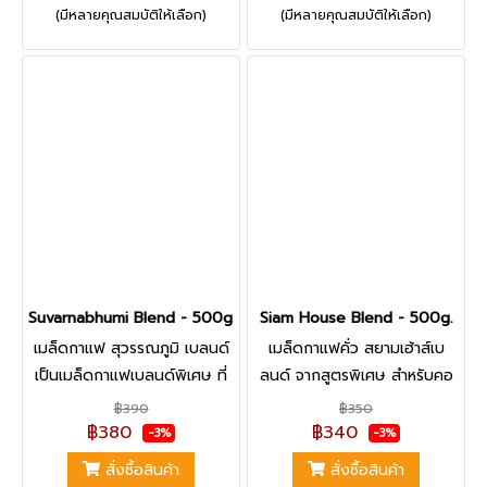
(มีหลายคุณสมบัติให้เลือก)
(มีหลายคุณสมบัติให้เลือก)
ทานได้ยาก ต้องจองผลผลิตกัน
ที่หาทานได้ยาก ต้องจอง
ข้ามปีเลยทีเดียว
ผลผลิตกันข้ามปีเลยทีเดียว
Suvarnabhumi Blend - 500g.
Siam House Blend - 500g.
เมล็ดกาแฟ สุวรรณภูมิ เบลนด์
เมล็ดกาแฟคั่ว สยามเฮ้าส์เบ
เป็นเมล็ดกาแฟเบลนด์พิเศษ ที่
ลนด์ จากสูตรพิเศษ สำหรับคอ
เราเลือกใช้กาแฟในพื้นที่
กาแฟ Specialty ร้านกาแฟ
฿390
฿350
สุวรรณภูมิ จาก 3 ประเทศ ไทย
คาเฟ่ เราใช้เมล็ดกาแฟจาก 3
฿380
฿340
-3%
-3%
ลาว พม่า ผ่านการคั่วระดับกลาง
ประเทศ ไทย ลาว บราซิล ผ่าน
สั่งซื้อสินค้า
สั่งซื้อสินค้า
ค่อนเข้ม เมื่อนำมาผสมกัน ทำให้
การคั่วระดับเข้ม ทำให้ได้รสชาติที่