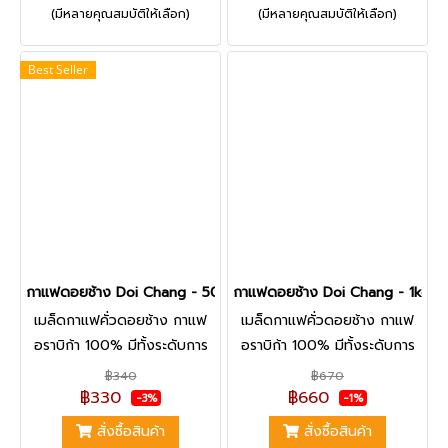
(มีหลายคุณสมบัติให้เลือก)
(มีหลายคุณสมบัติให้เลือก)
Process บ่มหมักด้วยวิธี
ดี้ เบอรรี่ และกลิ่นดอกไม้
Barrel Aged Peachy ทำให้ได้
Best Seller
ความหอมสดชื่นจากกลิ่นพีช
ชัดเจน และให้รสสัมผัสแบบนม
เปรี้ยวโยเกิร์ต ลิ้นจี่ ชาเขียว ซึ่ง
เป็นเอกลักษณ์เฉพาะของกาแฟ
ตัวนี้ | สินค้ามีจำนวนจำกัด
กาแฟดอยช้าง Doi Chang - 500g.
กาแฟดอยช้าง Doi Chang - 1kg.
เมล็ดกาแฟคั่วดอยช้าง กาแฟ
เมล็ดกาแฟคั่วดอยช้าง กาแฟ
อราบิก้า 100% มีทั้งระดับการ
อราบิก้า 100% มีทั้งระดับการ
คั่วอ่อน คั่วกลาง และคั่วเข้ม
คั่วอ่อน คั่วกลาง และคั่วเข้ม
฿340
฿670
รสชาติที่หอม นุ่ม สดชื่นผลไม้
รสชาติที่หอม นุ่ม สดชื่นผลไม้
฿330
฿660
-3%
-1%
เอกลักษณ์ของกาแฟดอยช้าง |
เอกลักษณ์ของกาแฟดอยช้าง |
สั่งซื้อสินค้า
สั่งซื้อสินค้า
เมล็ดกาแฟเกรดคุณภาพ ที่หา
เมล็ดกาแฟเกรดคุณภาพ A-AA