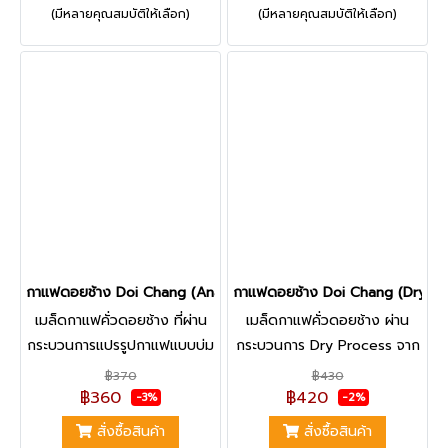
(มีหลายคุณสมบัติให้เลือก)
(มีหลายคุณสมบัติให้เลือก)
Anaerobic Process +
Whisky-Aged Washed
Washed Process ทำให้ได้
Process คล้ายกับการหมักเหล้า
รสชาติกาแฟโทนหอมหวาน กลิ่น
(Barrel Aged) แต่ไม่มี
แตงโม และดอกไม้ กุหลาบ มะลิ
แอลกอฮอล์นะ แต่ทำให้ได้
รสชาติกาแฟคล้ายเหล้าวิสกี้ รัม
ชัดเจน และหอมกลิ่นวนิลา น้ำผึ้ง
ครีมมี่ ซึ่งเป็นเอกลักษณ์เฉพาะ
ของกาแฟตัวนี้ | สินค้ามีจำนวน
จำกัด
กาแฟดอยช้าง Doi Chang (Anaerobic + Yeast Process) - 250g.
กาแฟดอยช้าง Doi Chang (Dry Pr
เมล็ดกาแฟคั่วดอยช้าง ที่ผ่าน
เมล็ดกาแฟคั่วดอยช้าง ผ่าน
กระบวนการแปรรูปกาแฟแบบบ่ม
กระบวนการ Dry Process จาก
หมัก Anaerobic + Yeast
กาแฟอราบิก้า 100% ที่คั่วใน
฿370
฿430
Process โดยการหมักในถัง
ระดับคั่วกลาง ทำให้ได้รสชาติที่
฿360
฿420
-3%
-2%
Barrel และใส่ยีสต์กาแฟพิเศษ
หอม นุ่ม หวาน ติดกลิ่นดอกไม้
สั่งซื้อสินค้า
สั่งซื้อสินค้า
เพื่อให้ได้รสชาติที่หอม นุ่มลึก
และแฝงรสผลไม้แห้ง