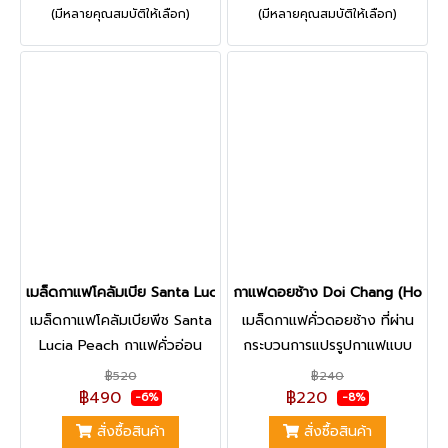
(มีหลายคุณสมบัติให้เลือก)
(มีหลายคุณสมบัติให้เลือก)
ซับซ้อน และแฝงรสชาติบ่มหมัก
เอกลักษณ์ของกาแฟดอยช้าง |
คล้ายกับเหล้ารัม สปารค์กิ้ง ผล
เมล็ดกาแฟเกรดคุณภาพ ที่หา
ไม้แห้ง
ทานได้ยาก ต้องจองผลผลิตกัน
ข้ามปีเลยทีเดียว
เมล็ดกาแฟโคลัมเบีย Santa Lucia Peachy - 200 g.
กาแฟดอยช้าง Doi Chang (Honey 
เมล็ดกาแฟโคลัมเบียพีช Santa
เมล็ดกาแฟคั่วดอยช้าง ที่ผ่าน
Lucia Peach กาแฟคั่วอ่อน
กระบวนการแปรรูปกาแฟแบบ
จากฟาร์ม Santa Lucia ประเทศ
Honey Process ที่ คั่วในระดับ
฿520
฿240
โคลัมเบีย | เป็นกาแฟ Arabic
คั่วกลาง Medium Roast ทำให้
฿490
฿220
-6%
-8%
สายพันธุ์ Caturra , Catuai ที่
ได้รสชาติที่เปรี้ยวหวาน หอม
สั่งซื้อสินค้า
สั่งซื้อสินค้า
ผ่านกระบวนการ Anaerobic
สว่าง และแฝงรสชาติลูกอมแคน