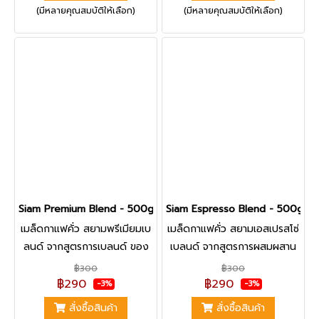
(มีหลายคุณสมบัติให้เลือก)
(มีหลายคุณสมบัติให้เลือก)
ไม้ ที่เป็นเอกลักษณ์เฉพาะตัว
แฝงด้วยรสผลไม้เบอร์รี่ ที่เป็น
ของกาแฟเอธิโอเปีย | สินค้ามี
เอกลักษณ์เฉพาะตัวของกาแฟ
จำนวนจำกัด
เคนย่า | สินค้ามีจำนวนจำกัด
Siam Premium Blend - 500g.
Siam Espresso Blend - 500g.
เมล็ดกาแฟคั่ว สยามพรีเมียมเบ
เมล็ดกาแฟคั่ว สยามเอสเปรสโซ่
ลนด์ จากสูตรการเบลนด์ ของ
เบลนด์ จากสูตรการผสมผสาน
เมล็ดกาแฟอราบิก้า และเมล็ด
เมล็ดกาแฟอราบิก้า จาก 2
฿300
฿300
กาแฟโรบัสต้า จาก 2 แหล่ง
แหล่งของไทย ผ่านการคั่วระดับ
฿290
฿290
-3%
-3%
ผ่านการคั่วระดับเข้ม ทำให้ได้
เข้ม ทำให้ได้รสชาติที่หอม นุ่ม
สั่งซื้อสินค้า
สั่งซื้อสินค้า
รสชาติที่หอม เข้ม หนักแน่น |
สมูท | คุ้มค่า คุ้มราคา Best