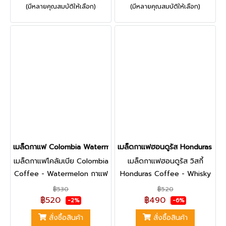
(มีหลายคุณสมบัติให้เลือก)
(มีหลายคุณสมบัติให้เลือก)
ได้รสชาติกาแฟโทนหอม หวาน
กลาง Medium Roast ทำให้ได้
กลิ่นกุหลาบ สตรอว์เบอร์รี่ พีช
รสชาติกาแฟโทนหอม หวาน ครีม
ที่เป็นเอกลักษณ์
มี่ รัม ลูกเกด ผลไม้แห้ง
เมล็ดกาแฟ Colombia Watermelon - 200 g.
เมล็ดกาแฟฮอนดูรัส Honduras Whi
เมล็ดกาแฟโคลัมเบีย Colombia
เมล็ดกาแฟฮอนดูรัส วิสกี้
Coffee - Watermelon กาแฟ
Honduras Coffee - Whisky
คั่วอ่อน จากประเทศโคลัมเบีย |
กาแฟคั่วอ่อน จากประเทศ
฿530
฿520
เป็นกาแฟ Arabic สายพันธุ์
ฮอนดูรัส | เป็นกาแฟ Arabic
฿520
฿490
-2%
-6%
Purple Caturra ที่ผ่าน
สายพันธุ์ Catuai , Caturra ที่
สั่งซื้อสินค้า
สั่งซื้อสินค้า
กระบวนการหมัก Double
ผ่านกระบวนการหมัก แบบ