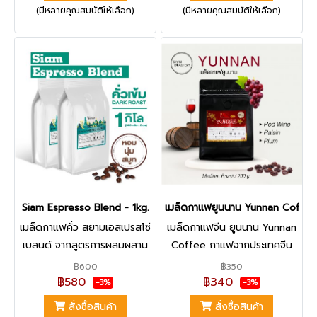
(มีหลายคุณสมบัติให้เลือก)
(มีหลายคุณสมบัติให้เลือก)
สามารถชงได้ทุกเมนู ร้อน เย็น
Water Decaffeination ที่ใช้น้ำ
ปั่น เหมาะอย่างยิ่งสำหรับร้าน
และตัวกรองในการสกัด ทำให้
กาแฟ
ไม่มีสารเคมีในปนเปื้อน และยัง
คงเก็บรักษารสชาติและกลิ่นของ
เมล็ดกาแฟได้ เราได้นำเมล็ด
กาแฟไม่มีคาเฟอีน จากประเทศ
โคลัมเบีย มาคั่วกลาง เพราะได้
รสชาติกาแฟและความหอม
เหมือนกาแฟปกติเลย
Siam Espresso Blend - 1kg.
เมล็ดกาแฟยูนนาน Yunnan Coffee
เมล็ดกาแฟคั่ว สยามเอสเปรสโซ่
เมล็ดกาแฟจีน ยูนนาน Yunnan
เบลนด์ จากสูตรการผสมผสาน
Coffee กาแฟจากประเทศจีน
เมล็ดกาแฟอราบิก้า จาก 2
คั่วกลาง สายพันธุ์ Catimor
฿600
฿350
แหล่งของไทย ผ่านการคั่วระดับ
และผ่านกระบวนการแบบ
฿580
฿340
-3%
-3%
เข้ม ทำให้ได้รสชาติที่หอม นุ่ม
Anaerobic Process แบบการ
สั่งซื้อสินค้า
สั่งซื้อสินค้า
สมูท | คุ้มค่า คุ้มราคา Best
หมักบ่ม ทำให้ได้รสชาติคล้ายไวน์