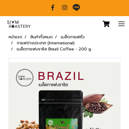
หน้าแรก
สินค้าทั้งหมด
เมล็ดกาแฟคั่ว
กาแฟต่างประเทศ (International)
เมล็ดกาแฟบราซิล Brazil Coffee - 200 g.