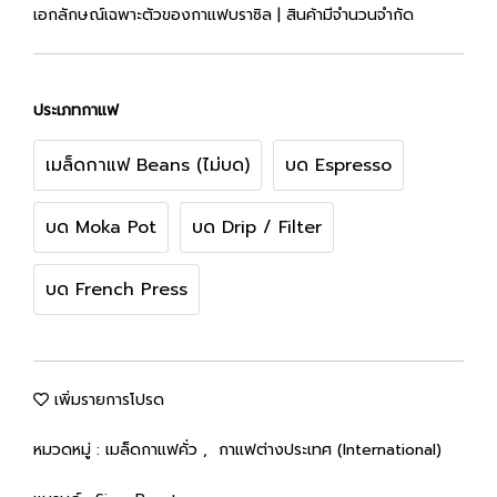
เอกลักษณ์เฉพาะตัวของกาแฟบราซิล | สินค้ามีจำนวนจำกัด
ประเภทกาแฟ
เมล็ดกาแฟ Beans (ไม่บด)
บด Espresso
บด Moka Pot
บด Drip / Filter
บด French Press
เพิ่มรายการโปรด
หมวดหมู่ :
เมล็ดกาแฟคั่ว
,
กาแฟต่างประเทศ (International)