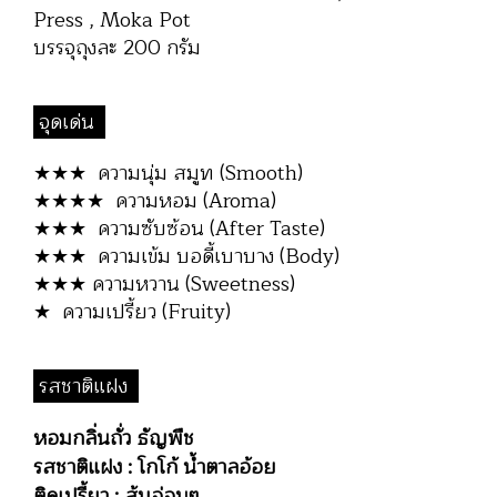
Press , Moka Pot
บรรจุถุงละ 200 กรัม
จุดเด่น
★★★ ความนุ่ม สมูท (Smooth)
★★★★ ความหอม (Aroma)
★★★ ความซับซ้อน (After Taste)
★★★ ความเข้ม บอดี้เบาบาง (Body)
★★★ ความหวาน (Sweetness)
★ ความเปรี้ยว (Fruity)
รสชาติแฝง
หอมกลิ่นถั่ว ธัญพืช
รสชาติแฝง : โกโก้ น้ำตาลอ้อย
ติดเปรี้ยว : ส้มอ่อนๆ