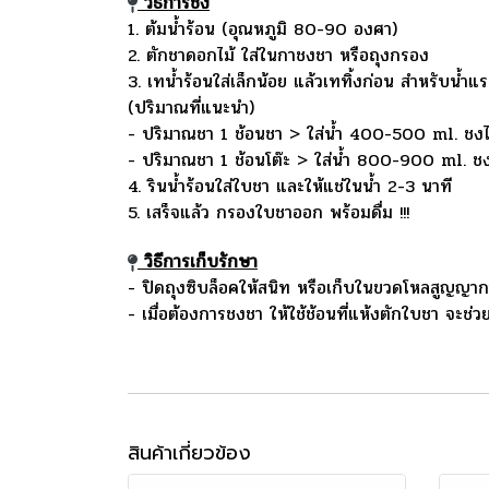
วิธีการชง
1. ต้มน้ำร้อน (อุณหภูมิ 80-90 องศา)
2. ตักชาดอกไม้ ใส่ในกาชงชา หรือถุงกรอง
3. เทน้ำร้อนใส่เล็กน้อย แล้วเททิ้งก่อน สำหรับน้ำแ
(ปริมาณที่แนะนำ)
- ปริมาณชา 1 ช้อนชา > ใส่น้ำ 400-500 ml. ชง
- ปริมาณชา 1 ช้อนโต๊ะ > ใส่น้ำ 800-900 ml. ช
4. รินน้ำร้อนใส่ใบชา และให้แช่ในน้ำ 2-3 นาที
5. เสร็จแล้ว กรองใบชาออก พร้อมดื่ม !!!
วิธีการเก็บรักษา
- ปิดถุงซิบล็อคให้สนิท หรือเก็บในขวดโหลสูญญาก
- เมื่อต้องการชงชา ให้ใช้ช้อนที่แห้งตักใบชา จะช่
สินค้าเกี่ยวข้อง