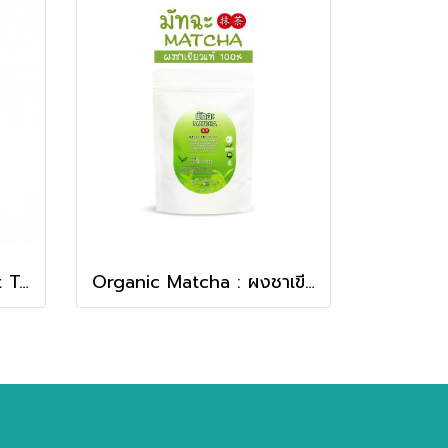
ชาสเปียร์มิ้นท์ Spearmint Tea
Organic Matcha : ผงชาเขียวมัทฉะ มัทฉะแท้ 100%